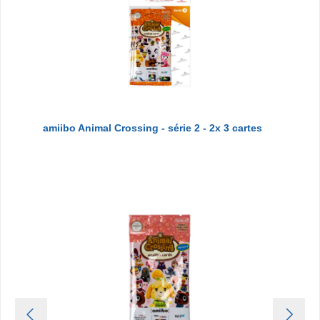
amiibo Animal Crossing - série 2 - 2x 3 cartes