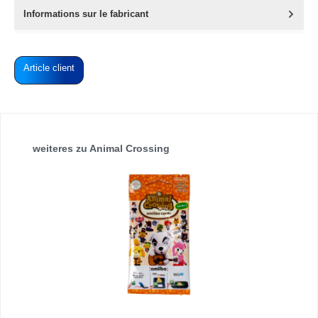
Informations sur le fabricant
Article client
Ignorer la galerie de produits
weiteres zu Animal Crossing