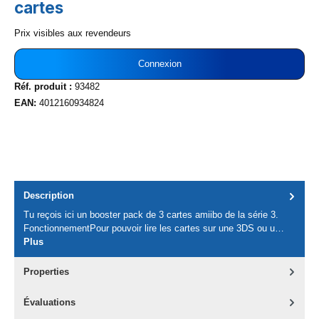
cartes
Prix visibles aux revendeurs
Connexion
Réf. produit :
93482
EAN:
4012160934824
Description
Tu reçois ici un booster pack de 3 cartes amiibo de la série 3.
FonctionnementPour pouvoir lire les cartes sur une 3DS ou u…
Plus
Properties
Évaluations