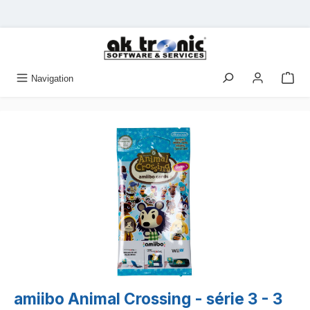
Passer au contenu principal
Navigation
Ignorer la galerie d'images
amiibo Animal Crossing - série 3 - 3