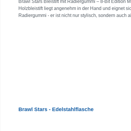
Brawl Stars Bleistift mit Radiergummi – 8-Bit Edition 
Holzbleistift liegt angenehm in der Hand und eignet si
Radiergummi - er ist nicht nur stylisch, sondern auch
eigenen Schreibtisch: Dieser Bleistift bringt Action i
Brawl Stars - Edelstahlflasche