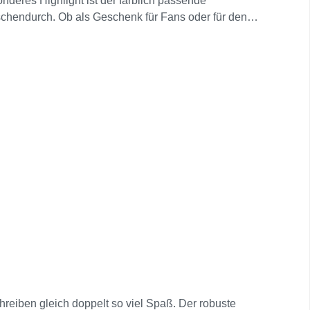
onderes Highlight ist der farblich passende
ischendurch. Ob als Geschenk für Fans oder für den
chreiben gleich doppelt so viel Spaß. Der robuste