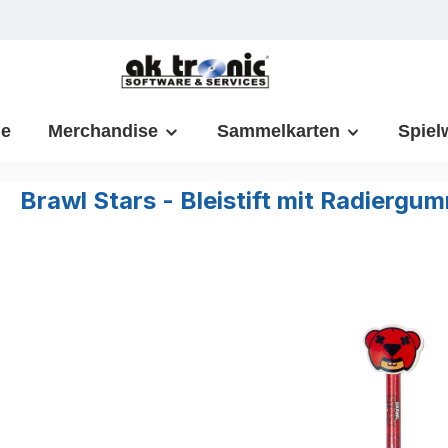
m Hauptinhalt springen
Zur Suche springen
Zur Hauptnavigation springen
e
Merchandise
Sammelkarten
Spiel
Brawl Stars - Bleistift mit Radiergum
Bildergalerie überspringen