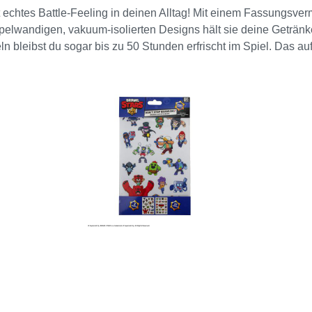
 echtes Battle-Feeling in deinen Alltag! Mit einem Fassungsvermö
elwandigen, vakuum-isolierten Designs hält sie deine Getränk
n bleibst du sogar bis zu 50 Stunden erfrischt im Spiel. Das auf
und mit Totenkopf-Muster macht die Flasche zu einem echten Hi