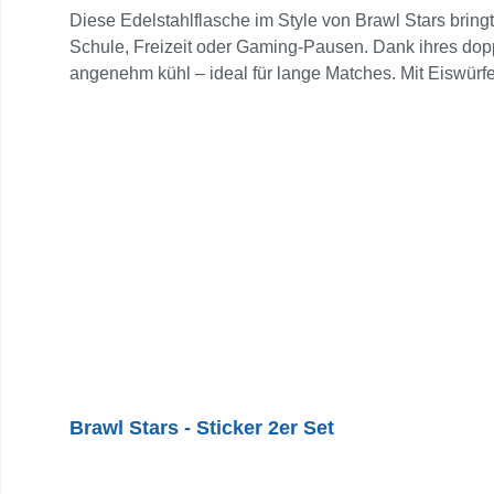
Diese Edelstahlflasche im Style von Brawl Stars bringt
Schule, Freizeit oder Gaming-Pausen. Dank ihres dopp
angenehm kühl – ideal für lange Matches. Mit Eiswürfel
bekannten Figuren und dem typischen blauen Hintergr
oder Mikrowelle.Empfohlen ab 4 Jahren.
Brawl Stars - Sticker 2er Set