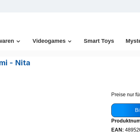
waren
Videogames
Smart Toys
Myst
mi - Nita
Preise nur fü
Bi
Produktnu
EAN:
48952