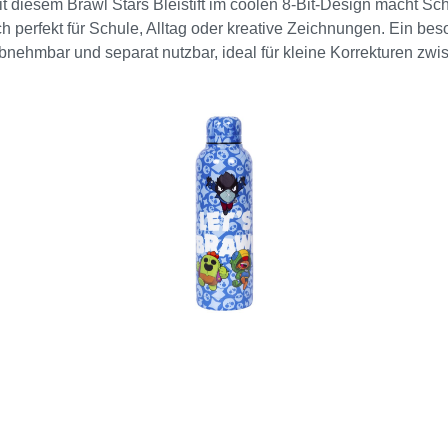
Mit diesem Brawl Stars Bleistift im coolen 8-Bit-Design macht Sc
ch perfekt für Schule, Alltag oder kreative Zeichnungen. Ein bes
 abnehmbar und separat nutzbar, ideal für kleine Korrekturen zw
ns Federmäppchen! 5 Stück = 1 Display