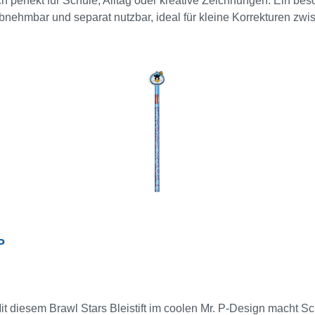
ch perfekt für Schule, Alltag oder kreative Zeichnungen. Ein bes
 abnehmbar und separat nutzbar, ideal für kleine Korrekturen zw
ns Federmäppchen! 5 Stück = 1 Display
P
Mit diesem Brawl Stars Bleistift im coolen Mr. P-Design macht S