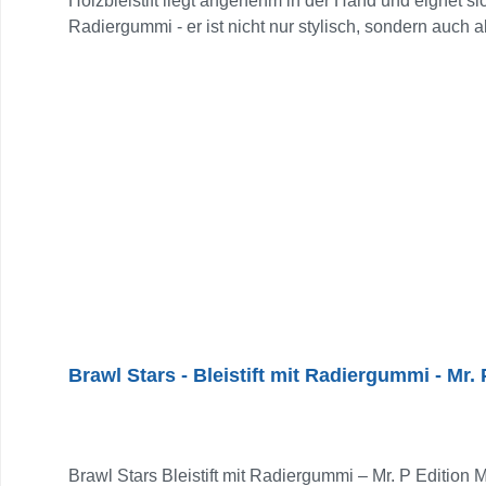
Holzbleistift liegt angenehm in der Hand und eignet si
Radiergummi - er ist nicht nur stylisch, sondern auch
eigenen Schreibtisch: Dieser Bleistift bringt Action i
Brawl Stars - Bleistift mit Radiergummi - Mr. 
Brawl Stars Bleistift mit Radiergummi – Mr. P Edition 