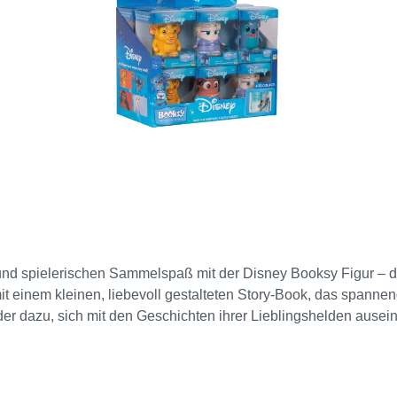
und spielerischen Sammelspaß mit der Disney Booksy Figur – d
mit einem kleinen, liebevoll gestalteten Story-Book, das spann
inder dazu, sich mit den Geschichten ihrer Lieblingshelden ausei
 Die Kombination aus Spiel-Figur und Mini-Buch macht das Pro
len oder Sammeln Inklusive Mini-
t für Kinder ab ca. 3 Jahren Fördert Lesen, Fantasie und Rol