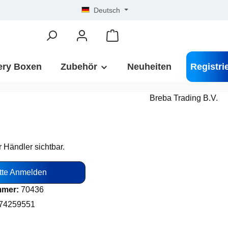
Deutsch
ery Boxen
Zubehör
Neuheiten
Registri
Breba Trading B.V.
r Händler sichtbar.
tte Anmelden
mmer:
70436
74259551