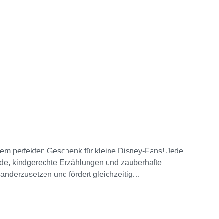
em perfekten Geschenk für kleine Disney-Fans! Jede
ende, kindgerechte Erzählungen und zauberhafte
nanderzusetzen und fördert gleichzeitig
dukt zu einem besonderen Geschenk für Geburtstage,
lenspiel Optimal als Geschenk oder Ergänzung zu