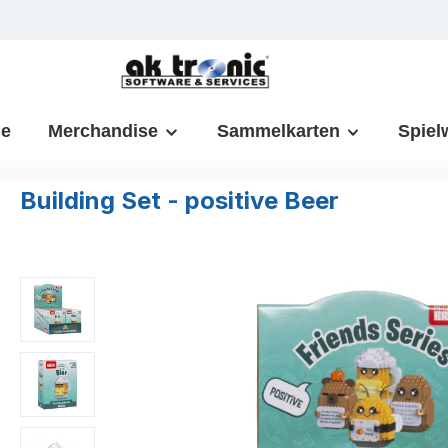
m Hauptinhalt springen
Zur Suche springen
Zur Hauptnavigation springen
e
Merchandise
Sammelkarten
Spiel
Building Set - positive Beer
Bildergalerie überspringen