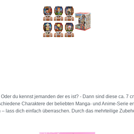
 Oder du kennst jemanden der es ist? - Dann sind diese ca. 7 c
rschiedene Charaktere der beliebten Manga- und Anime-Serie en
h – lass dich einfach überraschen. Durch das mehrteilige Zubeh
kannst. Egal ob als Geschenk oder für deine eigene Sammlung –