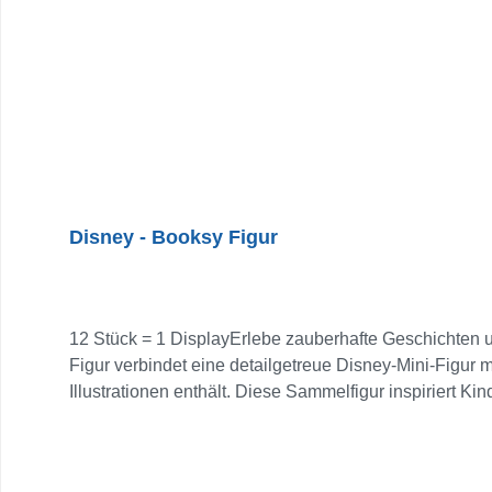
Disney - Booksy Figur
12 Stück = 1 DisplayErlebe zauberhafte Geschichten 
Figur verbindet eine detailgetreue Disney-Mini-Figur 
Illustrationen enthält. Diese Sammelfigur inspiriert K
Vorstellungskraft, Sprachgefühl und kreatives Spiel.
Feiertage oder einfach für Fans von Disney-Charakteren. Highlights: Authentische Disney-Charakter-Figur – ideal zum Spie
Geschichtenbuch zum Vorlesen oder Selbstlesen Perfek