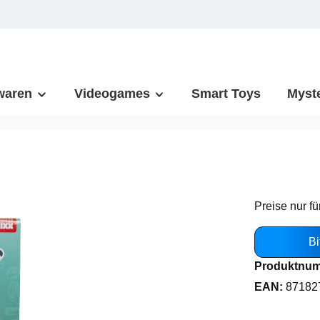
waren
Videogames
Smart Toys
Myst
Preise nur fü
Bi
Produktnu
EAN:
87182