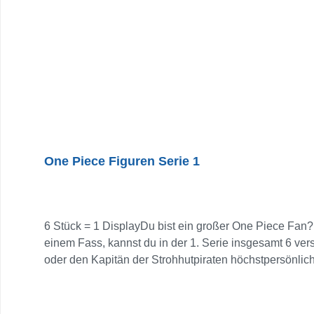
Disney-Sammlungen Mit der Disney Booksy Figur bekommst du nicht nur ein Spielzeug, sondern ein kleines Abenteuer, welches Kinder immer wieder neu entdecken
können.
One Piece Figuren Serie 1
6 Stück = 1 DisplayDu bist ein großer One Piece Fan?
einem Fass, kannst du in der 1. Serie insgesamt 6 ve
oder den Kapitän der Strohhutpiraten höchstpersönlic
Figuren bestmöglich in deiner Sammlung präsentieren 
Highlight. Zufallsprinzip – keine Vorauswahl möglich.