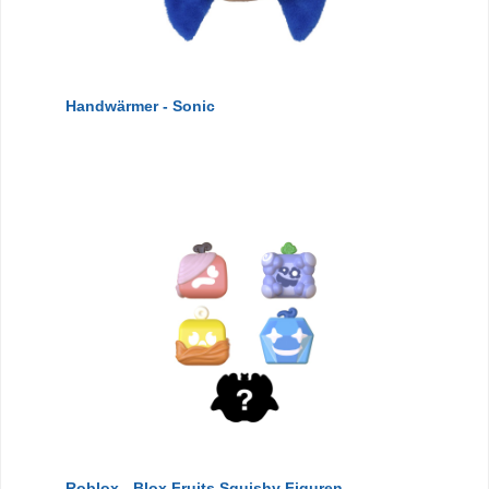
Handwärmer - Sonic
Roblox - Blox Fruits Squishy Figuren