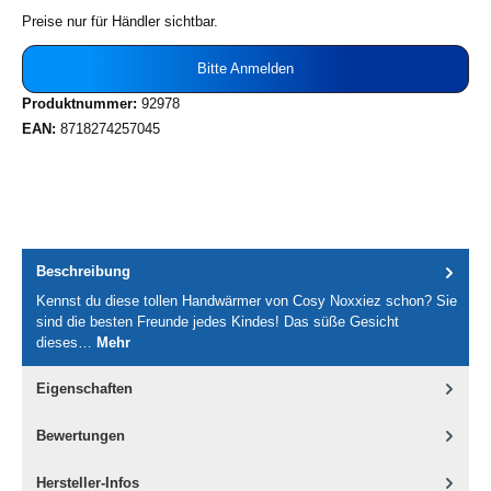
Preise nur für Händler sichtbar.
Bitte Anmelden
Produktnummer:
92978
EAN:
8718274257045
Beschreibung
Kennst du diese tollen Handwärmer von Cosy Noxxiez schon? Sie
sind die besten Freunde jedes Kindes! Das süße Gesicht
dieses…
Mehr
Eigenschaften
Bewertungen
Hersteller-Infos