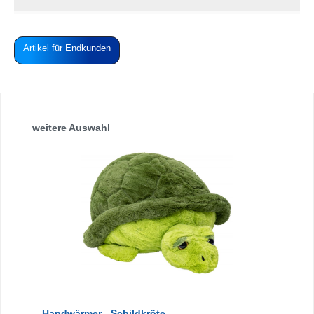
Artikel für Endkunden
Produktgalerie überspringen
weitere Auswahl
Handwärmer - Schildkröte