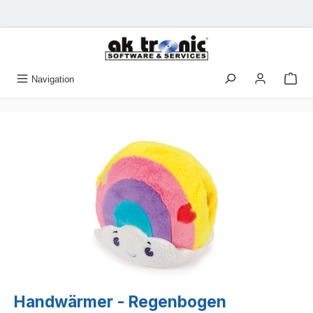
Zum Hauptinhalt springen
Navigation
Bildergalerie überspringen
Handwärmer - Regenbogen