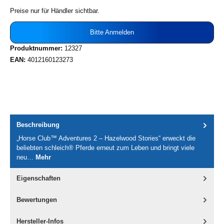
Preise nur für Händler sichtbar.
Bitte Anmelden
Produktnummer:
12327
EAN:
4012160123273
Beschreibung
„Horse Club™ Adventures 2 – Hazelwood Stories“ erweckt die
beliebten schleich® Pferde erneut zum Leben und bringt viele
neu…
Mehr
Eigenschaften
Bewertungen
Hersteller-Infos