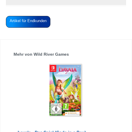
Artikel für Endkunden
Produktgalerie überspringen
Mehr von Wild River Games