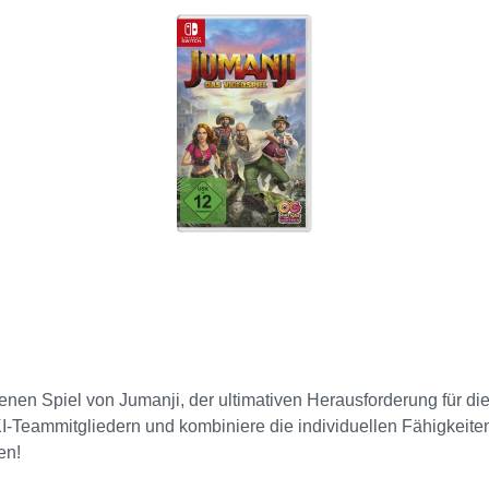
nd die Welt zu retten. GEFÄHRLICHE ORTEDie Welt von Jumanji
nen Spiel von Jumanji, der ultimativen Herausforderung für diej
 KI-Teammitgliedern und kombiniere die individuellen Fähigkeit
en!