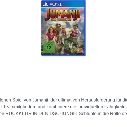
nen Spiel von Jumanji, der ultimativen Herausforderung für die
 KI-Teammitgliedern und kombiniere die individuellen Fähigkeit
retten.RÜCKKEHR IN DEN DSCHUNGELSchlüpfe in die Rolle der 
re. CO-OPArbeite im Online- oder Splitscreen-Modus zusammen 