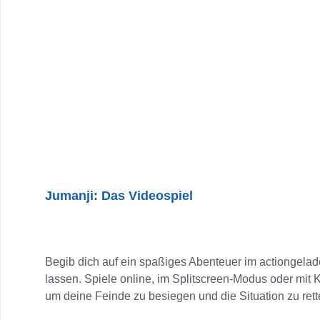
Feinde zu besiegen, tödliche Fallen zu überleben u
Gebirgs-, Stadt- und Dschungelumgebungen.
Jumanji: Das Videospiel
Begib dich auf ein spaßiges Abenteuer im actiongelade
lassen. Spiele online, im Splitscreen-Modus oder mit
um deine Feinde zu besiegen und die Situation zu rett