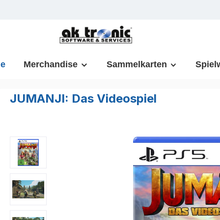
m Hauptinhalt springen
Zur Suche springen
Zur Hauptnavigation springen
e
Merchandise
Sammelkarten
Spiel
JUMANJI: Das Videospiel
Bildergalerie überspringen