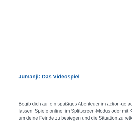
Jumanji: Das Videospiel
Begib dich auf ein spaßiges Abenteuer im action-gelade
lassen. Spiele online, im Splitscreen-Modus oder mit
um deine Feinde zu besiegen und die Situation zu 
Shelly in einem irrwitzigen neuen 3D-Action-Adventu