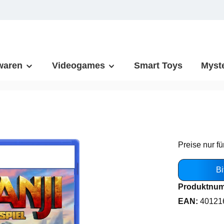
waren
Videogames
Smart Toys
Myst
Preise nur fü
Bi
Produktnu
EAN:
40121