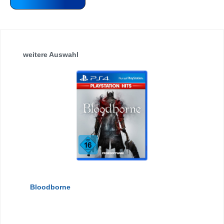
Produktgalerie überspringen
weitere Auswahl
Bloodborne