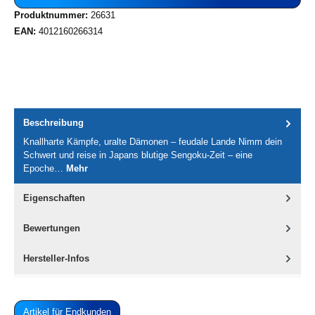
Produktnummer:
26631
EAN:
4012160266314
Beschreibung
Knallharte Kämpfe, uralte Dämonen – feudale Lande Nimm dein
Schwert und reise in Japans blutige Sengoku-Zeit – eine
Epoche…
Mehr
Eigenschaften
Bewertungen
Hersteller-Infos
Artikel für Endkunden