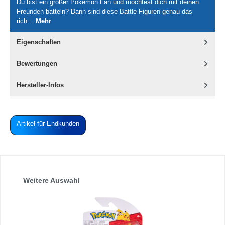
Du bist ein großer Pokémon Fan und möchtest dich mit deinen
Freunden batteln? Dann sind diese Battle Figuren genau das
rich…
Mehr
Eigenschaften
Bewertungen
Hersteller-Infos
Artikel für Endkunden
Produktgalerie überspringen
Weitere Auswahl