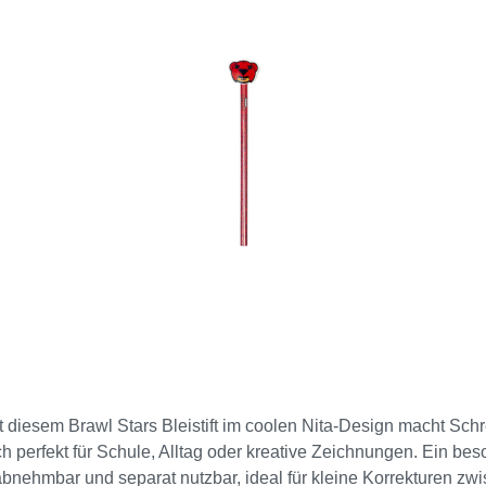
ns Federmäppchen! 5 Stück = 1 Display
it diesem Brawl Stars Bleistift im coolen Nita-Design macht Sch
ch perfekt für Schule, Alltag oder kreative Zeichnungen. Ein bes
 abnehmbar und separat nutzbar, ideal für kleine Korrekturen z