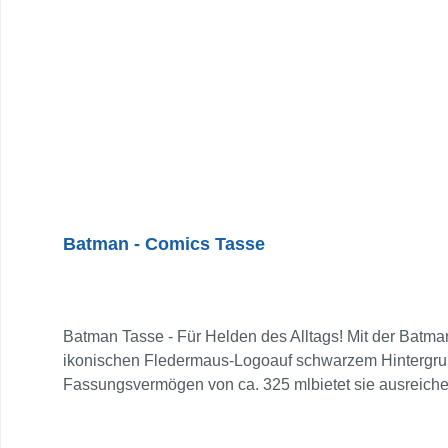
Batman - Comics Tasse
Batman Tasse - Für Helden des Alltags! Mit der Batm
ikonischen Fledermaus-Logoauf schwarzem Hintergrun
Fassungsvermögen von ca. 325 mlbietet sie ausreichen
echtesGotham-Feeling bei jedem Schluck. Ein starkes