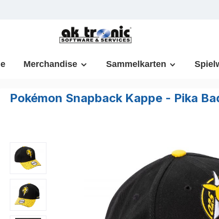
m Hauptinhalt springen
Zur Suche springen
Zur Hauptnavigation springen
e
Merchandise
Sammelkarten
Spiel
Pokémon Snapback Kappe - Pika Ba
Bildergalerie überspringen