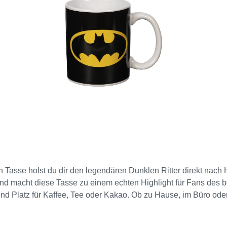
an Tasse holst du dir den legendären Dunklen Ritter direkt na
d macht diese Tasse zu einem echten Highlight für Fans des 
d Platz für Kaffee, Tee oder Kakao. Ob zu Hause, im Büro oder
 Must-have für alle Batman-Fans und die perfekte Geschenkid