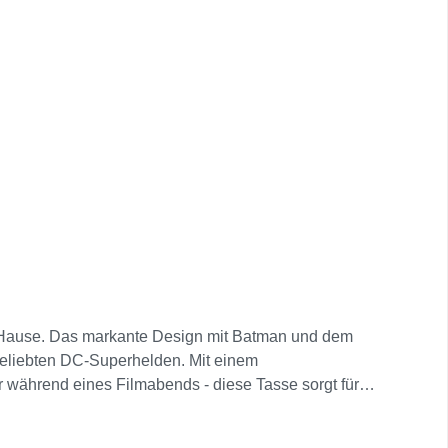
ch Hause. Das markante Design mit Batman und dem
beliebten DC-Superhelden. Mit einem
 während eines Filmabends - diese Tasse sorgt für
ee für Liebhaber von Comics und Superhelden!