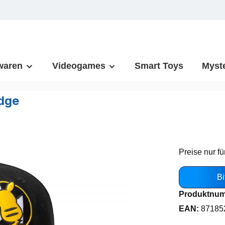
waren
Videogames
Smart Toys
Myst
dge
Preise nur fü
Bi
Produktnu
EAN:
87185