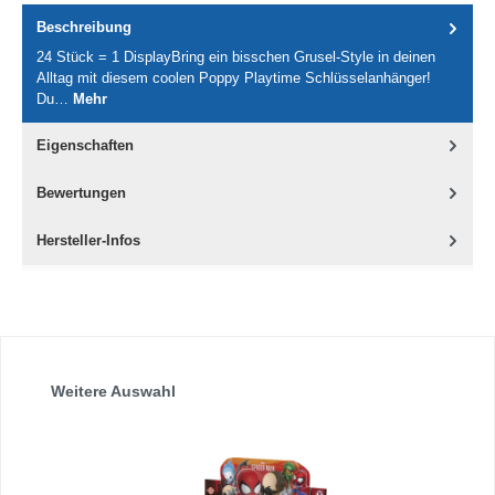
Beschreibung
24 Stück = 1 DisplayBring ein bisschen Grusel-Style in deinen
Alltag mit diesem coolen Poppy Playtime Schlüsselanhänger!
Du…
Mehr
Eigenschaften
Bewertungen
Hersteller-Infos
Produktgalerie überspringen
Weitere Auswahl