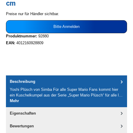
cm
Preise nur für Händler sichtbar.
Bitte Anmelden
Produktnummer:
92880
EAN:
4012160928809
Beschreibung
Yoshi Plüsch von Simba Für alle Super Mario Fans kommt hier
ein Kuschelkumpel aus der Serie „Super Mario Plüsch“ für alle l…
Mehr
Eigenschaften
Bewertungen