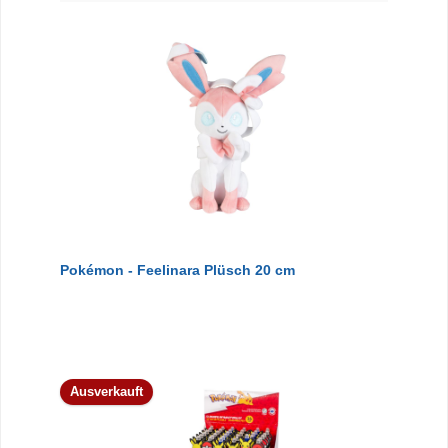
Pokémon - Feelinara Plüsch 20 cm
Ausverkauft