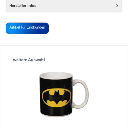
Hersteller-Infos
Artikel für Endkunden
Produktgalerie überspringen
weitere Auswahl