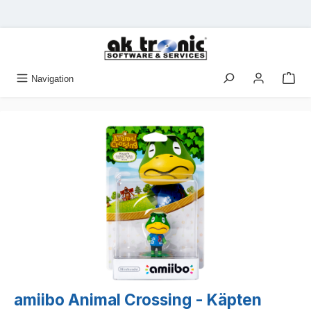
Zum Hauptinhalt springen
Navigation
Bildergalerie überspringen
amiibo Animal Crossing - Käpten