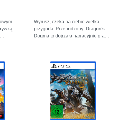
nowym
Wyrusz, czeka na ciebie wielka
rywką.
przygoda, Przebudzony! Dragon's
Dogma to dojrzała narracyjnie gra
swoje
RPG akcji dla jednego gracza, która
tacji gry,
zaprasza graczy do tworzenia
my! Rzuć
własnych doświadczeń - od wyglądu
urz się w
Przebudzonego, powołania, drużyny,
imowanym
podejścia do różnych sytuacji i wielu
YWA
innych. W długo oczekiwanej
kontynuacji, głęboki świat fantasy
zenoszą
Dragon's Dogma 2 czeka na ciebie.
ziom w
W podróży towarzyszyć ci będą
po
sługusy, tajemnicze istoty z innego
to i jego
świata i przeżyjesz przygodę tak
ować
wyjątkową, jakbyś nigdy nie
ym
podróżował sam. Wszystkie te