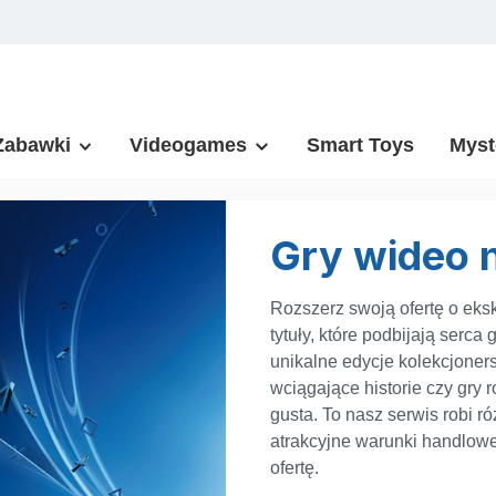
Zabawki
Videogames
Smart Toys
Myst
Gry wideo n
Rozszerz swoją ofertę o eksk
tytuły, które podbijają serca
unikalne edycje kolekcjoners
wciągające historie czy gry
gusta. To nasz serwis robi r
atrakcyjne warunki handlow
ofertę.