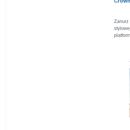
Crow
Zanurz 
stylowe
platfor
bezpośr
przestrz
Sargona
szermie
sobie 
akrobat
odblok
unikal
SWOJ
WOJOWN
moce cz
umiejęt
wykonać