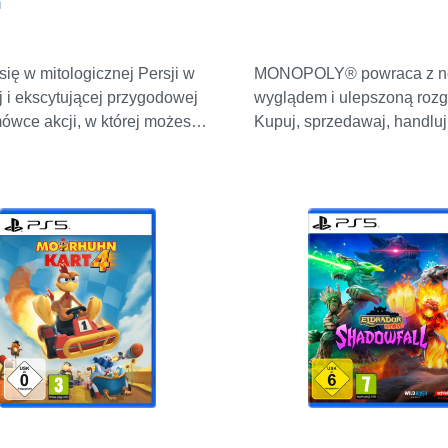
n
się w mitologicznej Persji w
MONOPOLY® powraca z 
j i ekscytującej przygodowej
wyglądem i ulepszoną rozg
mówce akcji, w której możesz
Kupuj, sprzedawaj, handluj
ednio wpływać na granice
nieruchomościami i buduj 
eni i czasu. Wciel się w rolę
imperium w tej wiernej adap
 i ewoluuj z utalentowanego
z którą wszyscy dorastaliś
rza w legendę nie mającą
kostką, rozpocznij grę i zan
równych, opanowując
ekscytującym, w pełni an
yczne sztuki walki i
mieście 3D.PLANSZA OŻ
owując nowe moce czasowe i
Jakość nowej generacji i
ne superzdolności. UWOLNIJ
szczegółowe miasto 3D pr
EGO WEWNĘTRZNEGO
klasyczną grę na nowy po
IKA Wykorzystaj swoje
MONOPOLY. Poruszaj się 
asu, sztuki walki i
planszy, aby odkrywać mias
ności platformowe, aby
różne dzielnice lub szpieg
 śmiertelne kombinacje i
przeciwników przed kolejn