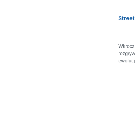
gokarty
dzięki 
dadzą c
Street
Uzyskaj
odświe
wyprób
paskudz
Wkrocz 
ciężar.
rozgryw
kurczak
ewolucji
postacia
Capcom.
najszy
kolejnym
Midnigh
i zawie
wcześni
rozgryw
Wielopl
każdym
online 
własny
znajomy
Street 
w społe
tryby g
wieloos
Tour i 
graczam
"World 