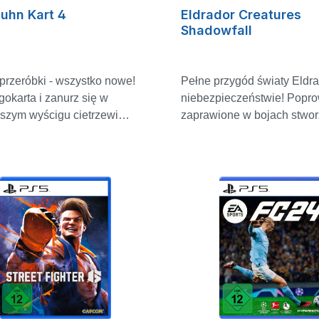
 mitologiczne stworzenia i
ruchem. Dzięki naprzemie
uhn Kart 4
Eldrador Creatures
wrogów zepsutych przez
porom dnia i nocy oraz ró
Shadowfall
 ZATRAĆ SIĘ W CUDOWNEJ
warunkom pogodowym mo
QAF Odkryj przeklęty,
podziwiać miasto zmieniają
wany Persją świat z
słonecznego poranka do b
przeróbki - wszystko nowe!
Pełne przygód światy Eldr
ntalnymi zabytkami i
nocy. UCZUCIE GRY
okarta i zanurz się w
niebezpieczeństwie! Popr
uj różne, bogate w szczegóły
PLANSZOWEJ Poczuj esencję gry
szym wyścigu cietrzewi
zaprawione w bojach stwor
 każdy z własną tożsamością
planszowej za każdym raz
czasów. Ten tytułowy pościg
turowych bitwach strategic
 cudów i niebezpieczeństw.
kupujesz, sprzedajesz i ha
 zupełnie nowe wrażenia
pokonać tajemnicze zagroż
YJ EPICKĄ PRZYGODĘ
swoją drogą do bogactwa.
we z ulepszoną fizyką jazdy,
strony cienia. Eksploruj 4
się w porywającej i
teraz kontrolować, poruszać
ioną grafiką komiksową,
dostępne, zróżnicowane lo
lnej historii osadzonej w
skakać swoją postacią. A je
i przejazdami przez pętle,
kipiący gorącą lawą świat,
ycznym świecie perskich
zemścić się za swoje bank
ay i multiplayer online. Pełna
niebezpiecznie zimny świat
wykorzystując swój spryt do
Przewróć pionek złoczyńcy! KLAS
ć, niesamowita akcja!
niezniszczalny świat kamie
zywania zagadek,
NA RODZINNE WIECZOR
erzaj wszechświat Moorhuhn:
porośnięty roślinami świat 
ania ukrytych skarbów i
GRAMI Graj z maksymalnie
j pełne przygód tory
Towarzysz niezwykłym pos
wania zadań, aby dowiedzieć
sześcioma osobami w swoi
owe z unikalnymi wyzwaniami
ponad 100 poziomach w pe
cej o tym przeklętym miejscu.
lub przejdź do trybu online 
ymi skrótami. Dostosuj swoje
uroku i humoru historii. TAKTYCZNA
z innymi potentatami nier