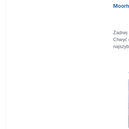
pokonać
Moorh
innych 
czas.
GÓRZE 
inspiro
Żadnej 
monume
Chwyć g
eksplor
najszyb
biomy -
wszech 
i pełen
oferuje
PRZEŻ
wyścigo
Zanurz 
przerob
orygina
szybkim
fantast
cross-pl
mitów, 
prędkoś
rozwią
Przemi
znajdow
odkrywa
wykony
wyścig
się wię
i ukryt