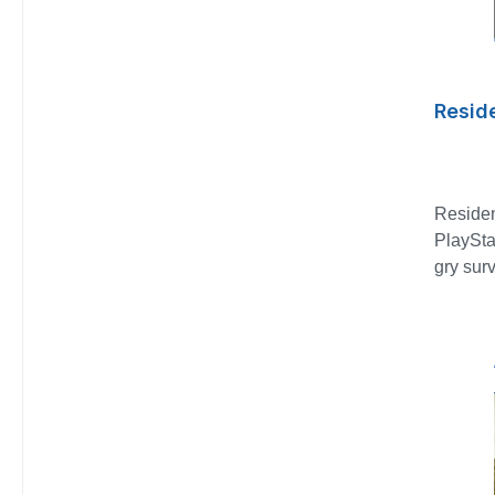
wspólni
Twój mo
spektak
pole wa
Grand P
wysoce 
AI.
trzema 
Resid
nowocz
klasycz
łatwo g
połącz
Residen
Drive, k
PlaySta
pomocą 
gry sur
to najb
pierwot
Fighter
przez 
TourPrz
bazuje 
prawdzi
Residen
fabular
samą n
"World 
rozgryw
awatara
Engine,
lokacje
mroczną