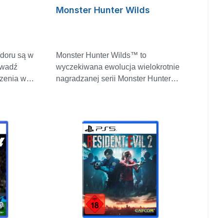
nnym
elementy są dodatkowo wzmocnione
Monster Hunter Wilds
żnym
przez technologię fizyki, sztuczną
żesz
inteligencję (AI) i najnowszą grafikę,
ce się od
aby stworzyć prawdziwie wciągający
urzowej
świat fantasy w Dragon's Dogma 2.
adoru są w
Monster Hunter Wilds™ to
owadź
wyczekiwana ewolucja wielokrotnie
zenia w
nagradzanej serii Monster Hunter™.
em, gdy
znych, aby
Wydana 28 lutego 2025 roku na
ndlujesz
enie ze
PlayStation®5, Xbox Series X|S i
 Możesz
 swobodnie
Steam na PC, najnowsza odsłona
 się i
kacje:
popularnej serii kooperacyjnych gier
śli chcesz
RPG akcji przenosi dreszczyk emocji
ructwo?
 lodu,
związany z polowaniem na
YK
nia i
ponadnaturalnych wrogów w
Y Z
dżungli.
rozległych środowiskach naturalnych
taciom na
na nowy poziom. Fabuła przenosi
m salonie
łnej
graczy na Zakazane Ziemie,
i rywalizuj
tajemnicze pustkowia, które mogą
uchomości