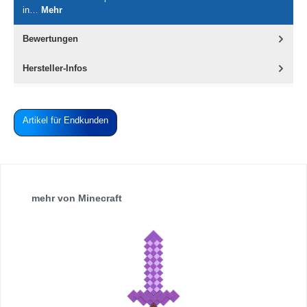
in…
Mehr
Bewertungen
Hersteller-Infos
Artikel für Endkunden
Produktgalerie überspringen
mehr von Minecraft