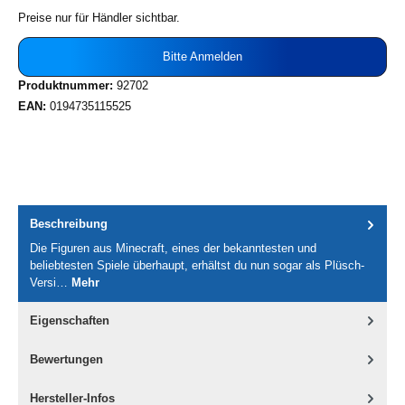
Preise nur für Händler sichtbar.
Bitte Anmelden
Produktnummer:
92702
EAN:
0194735115525
Beschreibung
Die Figuren aus Minecraft, eines der bekanntesten und
beliebtesten Spiele überhaupt, erhältst du nun sogar als Plüsch-
Versi…
Mehr
Eigenschaften
Bewertungen
Hersteller-Infos