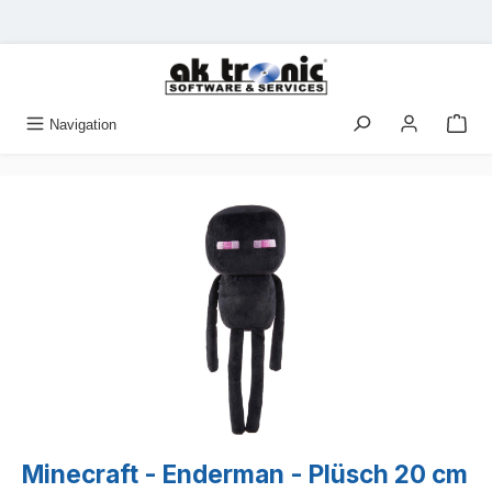
Zum Hauptinhalt springen
Navigation
Bildergalerie überspringen
Minecraft - Enderman - Plüsch 20 cm