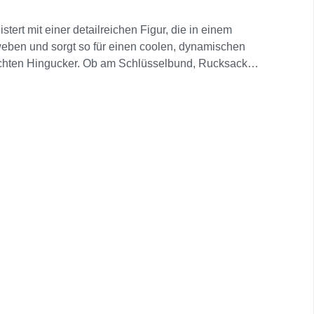
tert mit einer detailreichen Figur, die in einem
hweben und sorgt so für einen coolen, dynamischen
 echten Hingucker. Ob am Schlüsselbund, Rucksack
e Design machen ihn zum perfekten Sammlerstück oder
 – keine Vorauswahl möglich! 16 Stück = 1 Display