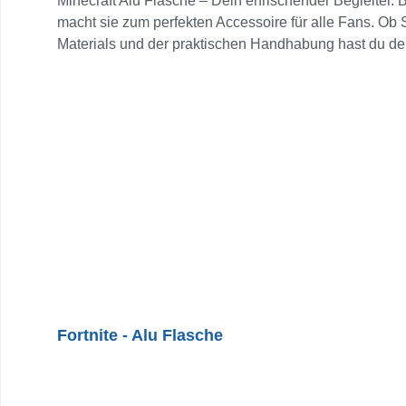
Minecraft Alu Flasche – Dein erfrischender Begleiter. 
macht sie zum perfekten Accessoire für alle Fans. Ob S
Materials und der praktischen Handhabung hast du dein 
bestens ausgestattet! Sie fasst 560 ml.
Fortnite - Alu Flasche