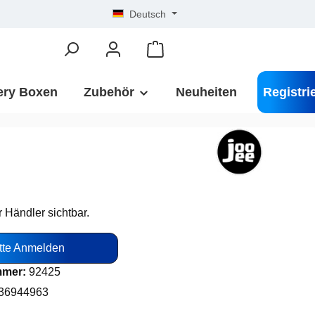
Deutsch
ery Boxen
Zubehör
Neuheiten
Registri
r Händler sichtbar.
tte Anmelden
mmer:
92425
36944963