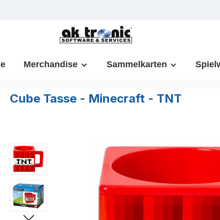
m Hauptinhalt springen
Zur Suche springen
Zur Hauptnavigation springen
e
Merchandise
Sammelkarten
Spiel
Cube Tasse - Minecraft - TNT
Bildergalerie überspringen