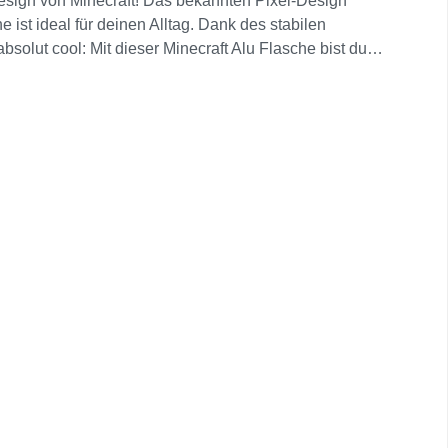
 Design von Minecraft! Das bekannten Pixel-Design
 ist ideal für deinen Alltag. Dank des stabilen
solut cool: Mit dieser Minecraft Alu Flasche bist du