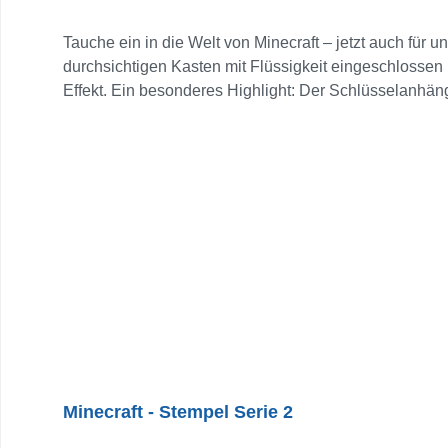
Tauche ein in die Welt von Minecraft – jetzt auch für 
durchsichtigen Kasten mit Flüssigkeit eingeschlossen 
Effekt. Ein besonderes Highlight: Der Schlüsselanhä
oder Federmäppchen – dieser Schlüsselanhänger ist e
Geschenk. Ein Must-have für alle, die Minecraft liebe
Minecraft - Stempel Serie 2