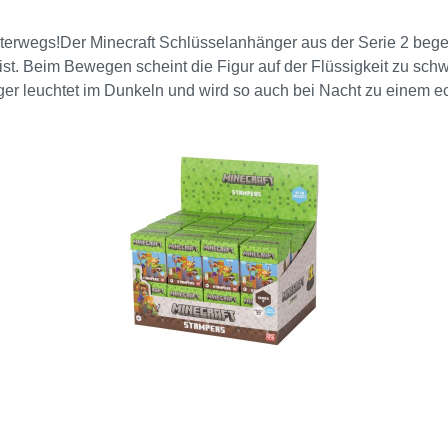
unterwegs!Der Minecraft Schlüsselanhänger aus der Serie 2 begeis
ist. Beim Bewegen scheint die Figur auf der Flüssigkeit zu sc
nger leuchtet im Dunkeln und wird so auch bei Nacht zu einem
in echter Hingucker für jeden Minecraft-Fan. Das einzigartig
n und ihre Begeisterung überall zeigen möchten! Zufallsprinzip