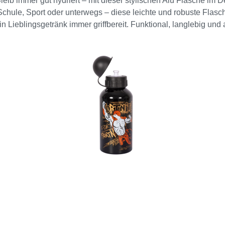
Bleib immer gut hydriert – mit dieser stylischen Alu Flasche im
chule, Sport oder unterwegs – diese leichte und robuste Flasche
Lieblingsgetränk immer griffbereit. Funktional, langlebig und ab