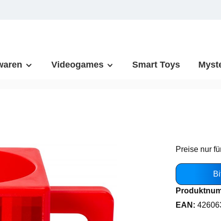
waren
Videogames
Smart Toys
Myst
Preise nur fü
Bi
Produktnu
EAN:
42606