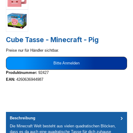
Cube Tasse - Minecraft - Pig
Preise nur für Händler sichtbar.
Bitte Anmelden
Produktnummer:
92427
EAN:
4260636944987
Beschreibung
Die Minecraft Welt besteht aus vielen quadratischen Blöcken,
dass es da auch eine quadratische Tasse für dich zuhause