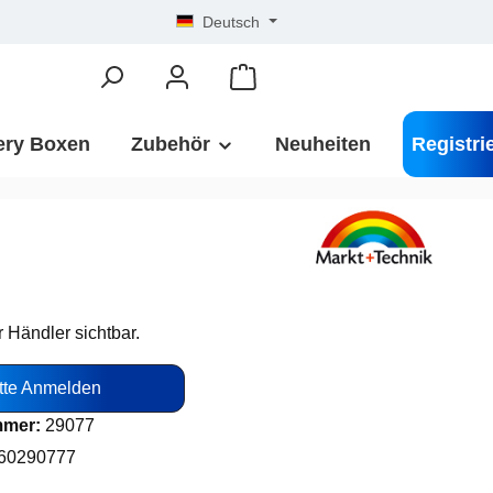
Deutsch
ery Boxen
Zubehör
Neuheiten
Registri
r Händler sichtbar.
tte Anmelden
mmer:
29077
60290777