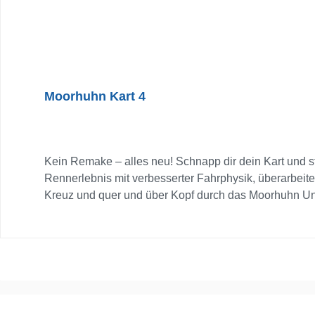
Moorhuhn Kart 4
Kein Remake – alles neu! Schnapp dir dein Kart und stü
Rennerlebnis mit verbesserter Fahrphysik, überarbeite
Kreuz und quer und über Kopf durch das Moorhuhn Un
Konfiguriere deine Karts und setze deine Gegner mit s
überarbeiteten Items, darunter bewährte Gemeinheite
der schnellste Fahrer ist. Neu dabei: Midnight, die sy
deinen Freunden oder finde neue Rivalen in der Commu
Rennspektakel. Einzelspielermodus und Grand-Prix g