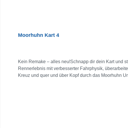
Moorhuhn Kart 4
Kein Remake – alles neu!Schnapp dir dein Kart und stür
Rennerlebnis mit verbesserter Fahrphysik, überarbeite
Kreuz und quer und über Kopf durch das Moorhuhn Un
Konfiguriere deine Karts und setze deine Gegner mit s
überarbeiteten Items, darunter bewährte Gemeinheite
der schnellste Fahrer ist. Neu dabei: Midnight, die sy
deinen Freunden oder finde neue Rivalen in der Commu
Rennspektakel. Einzelspielermodus und Grand-Prix g