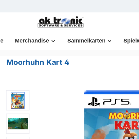
m Hauptinhalt springen
Zur Suche springen
Zur Hauptnavigation springen
e
Merchandise
Sammelkarten
Spiel
Moorhuhn Kart 4
Bildergalerie überspringen