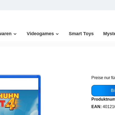
waren
Videogames
Smart Toys
Myst
Preise nur fü
Bi
Produktnu
EAN:
40121