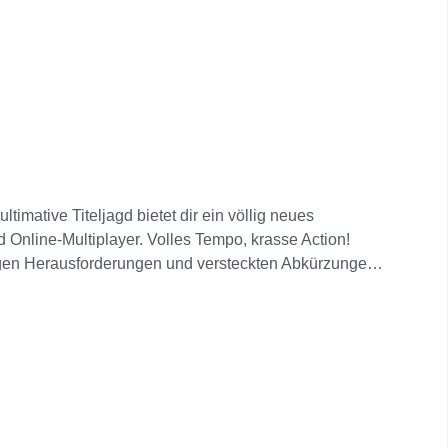
imative Titeljagd bietet dir ein völlig neues
 Online-Multiplayer. Volles Tempo, krasse Action!
igen Herausforderungen und versteckten Abkürzungen.
l zu verschaffen! Greife zu 12 neuen und
 andere bekannte Charaktere an und zeige ihnen, wer
der Online-Multiplayer für 8 Spieler: Verbinde dich mit
nem Bildschirm und erlebt gemeinsam das