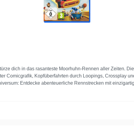
rze dich in das rasanteste Moorhuhn-Rennen aller Zeiten. Die ul
ter Comicgrafik, Kopfüberfahrten durch Loopings, Crossplay und
iversum: Entdecke abenteuerliche Rennstrecken mit einzigart
chlauen Tricks außer Gefecht, um dir den entscheidenden Vortei
n wie das 16 Tonnen-Gewicht. Tritt gegen verrückte Hühner und
mpathische Fledermaus. Das gab’s noch nie! Plattformübergreifen
nity. Lokaler Mehrspieler: Spielt mit bis zu 4 Spielern auf ei
egen KI-Gegner.