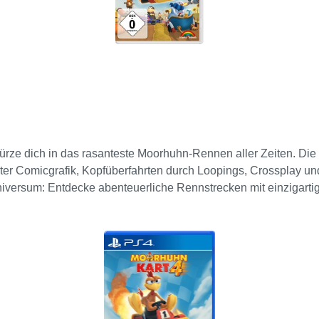
ze dich in das rasanteste Moorhuhn-Rennen aller Zeiten. Die ult
ter Comicgrafik, Kopfüberfahrten durch Loopings, Crossplay und
iversum: Entdecke abenteuerliche Rennstrecken mit einzigart
chlauen Tricks außer Gefecht, um dir den entscheidenden Vortei
n wie das 16 Tonnen-Gewicht. Tritt gegen verrückte Hühner und
mpathische Fledermaus. Das gab’s noch nie! Plattformübergreifen
nity. Lokaler Mehrspieler: Spielt mit bis zu 4 Spielern auf ei
egen KI-Gegner.