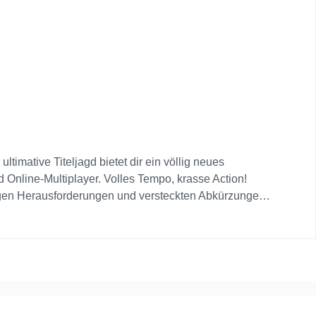
timative Titeljagd bietet dir ein völlig neues
 Online-Multiplayer. Volles Tempo, krasse Action!
igen Herausforderungen und versteckten Abkürzungen.
l zu verschaffen! Greife zu 12 neuen und
 andere bekannte Charaktere an und zeige ihnen, wer
der Online-Multiplayer für 8 Spieler: Verbinde dich mit
nem Bildschirm und erlebt gemeinsam das