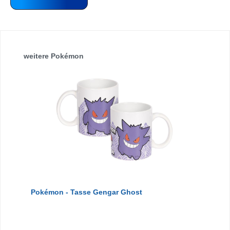
Produktgalerie überspringen
weitere Pokémon
Pokémon - Tasse Gengar Ghost