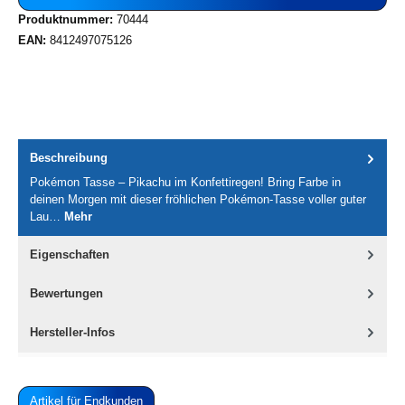
Produktnummer:
70444
EAN:
8412497075126
Beschreibung
Pokémon Tasse – Pikachu im Konfettiregen! Bring Farbe in
deinen Morgen mit dieser fröhlichen Pokémon-Tasse voller guter
Lau…
Mehr
Eigenschaften
Bewertungen
Hersteller-Infos
Artikel für Endkunden