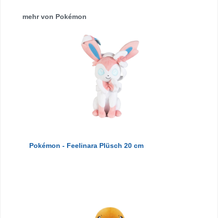
Produktgalerie überspringen
mehr von Pokémon
Pokémon - Feelinara Plüsch 20 cm