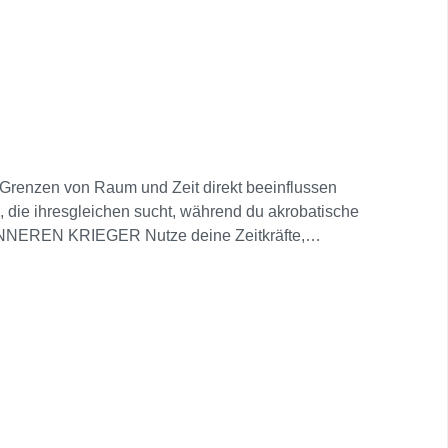
e Grenzen von Raum und Zeit direkt beeinflussen
, die ihresgleichen sucht, während du akrobatische
 INNEREN KRIEGER Nutze deine Zeitkräfte,
 andere Gegner, die von der Zeit korrumpiert
t mit monumentalen Wahrzeichen und erkunde
 EIN EPISCHES ABENTEUER Tauche ein in eine
, um Rätsel zu lösen, versteckte Schätze zu finden