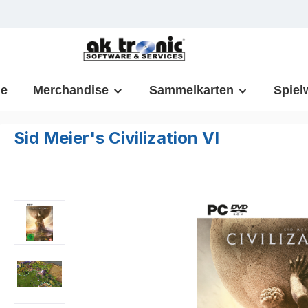
m Hauptinhalt springen
Zur Suche springen
Zur Hauptnavigation springen
e
Merchandise
Sammelkarten
Spiel
Sid Meier's Civilization VI
Bildergalerie überspringen