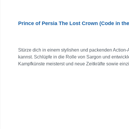
Prince of Persia The Lost Crown (Code in th
Stürze dich in einem stylishen und packenden Action-
kannst. Schlüpfe in die Rolle von Sargon und entwick
Kampfkünste meisterst und neue Zeitkräfte sowie ei
Kampfkünste und Plattformer-Fähigkeiten, um tödlich
wurden. VERLIER DICH AUF DEM WUNDERSAMEN BERG 
verschiedene, detailreiche Biome – jedes mit seine
fesselnde und originelle Geschichte in einer fantasti
und Quests abzuschließen, damit du mehr über diesen 