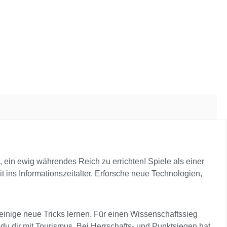
, ein ewig währendes Reich zu errichten! Spiele als einer
t ins Informationszeitalter. Erforsche neue Technologien,
 einige neue Tricks lernen. Für einen Wissenschaftssieg
du dir mit Tourismus. Bei Herrschafts- und Punktsiegen hat