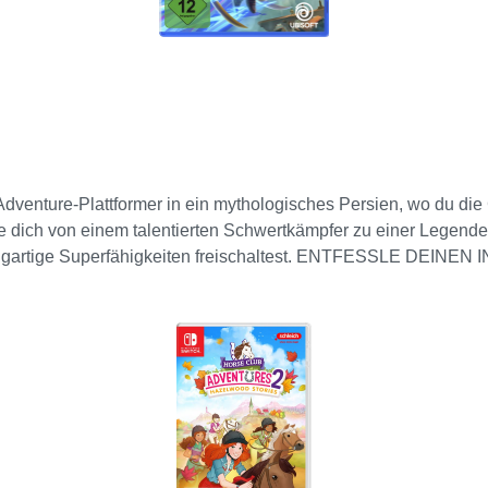
Adventure-Plattformer in ein mythologisches Persien, wo du di
le dich von einem talentierten Schwertkämpfer zu einer Legende
nzigartige Superfähigkeiten freischaltest. ENTFESSLE DEINEN
e Kombos auszuführen, und besiege mythologische Kreaturen und
QAF Entdecke eine verfluchte, persisch angehauchte Wel
r eigenen Identität und voller Wunder und Gefahren. ERLEBE
schen Welt der persischen Mythen, während du deinen Grips nutzt
erfluchten Ort lernst.