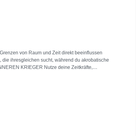
e Grenzen von Raum und Zeit direkt beeinflussen
, die ihresgleichen sucht, während du akrobatische
 INNEREN KRIEGER Nutze deine Zeitkräfte,
 andere Gegner, die von der Zeit korrumpiert
t mit monumentalen Wahrzeichen und erkunde
 EIN EPISCHES ABENTEUER Tauche ein in eine
, um Rätsel zu lösen, versteckte Schätze zu finden
warekarte enthalten.