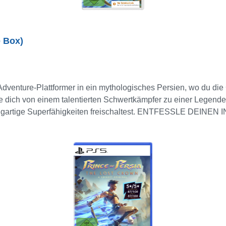
e Box)
Adventure-Plattformer in ein mythologisches Persien, wo du di
le dich von einem talentierten Schwertkämpfer zu einer Legende
nzigartige Superfähigkeiten freischaltest. ENTFESSLE DEINEN
e Kombos auszuführen, und besiege mythologische Kreaturen und
QAF Entdecke eine verfluchte, persisch angehauchte Wel
r eigenen Identität und voller Wunder und Gefahren. ERLEBE
schen Welt der persischen Mythen, während du deinen Grips nutzt
verfluchten Ort lernst. Hinweis: Nur Downloadcode. Keine Soft