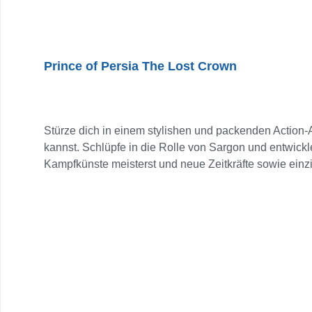
Prince of Persia The Lost Crown
Stürze dich in einem stylishen und packenden Action-
kannst. Schlüpfe in die Rolle von Sargon und entwick
Kampfkünste meisterst und neue Zeitkräfte sowie ei
Kampfkünste und Plattformer-Fähigkeiten, um tödlich
wurden. VERLIER DICH AUF DEM WUNDERSAMEN BERG 
verschiedene, detailreiche Biome – jedes mit seine
fesselnde und originelle Geschichte in einer fantasti
und Quests abzuschließen, damit du mehr über diesen v