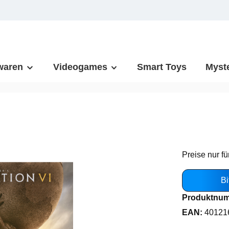
waren
Videogames
Smart Toys
Myst
Preise nur fü
Bi
Produktnu
EAN:
40121