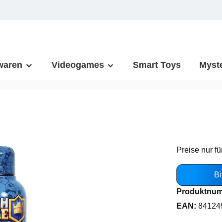
waren
Videogames
Smart Toys
Myst
Preise nur fü
Bi
Produktnu
EAN:
84124