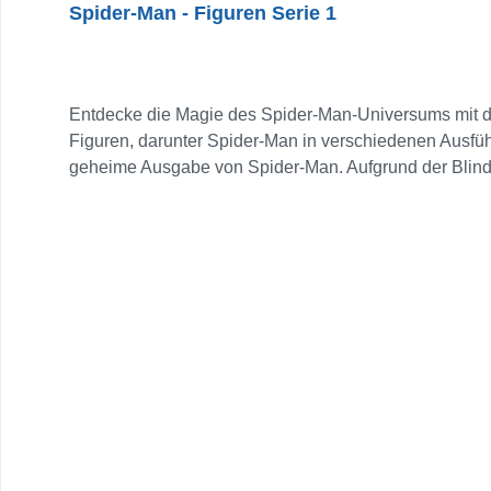
Spider-Man - Figuren Serie 1
Entdecke die Magie des Spider-Man-Universums mit de
Figuren, darunter Spider-Man in verschiedenen Ausfüh
geheime Ausgabe von Spider-Man. Aufgrund der Blindbox
Auspacken garantiert. Jede Figur ist etwa 9 cm groß 
Verbindungssockel kannst du eine beeindruckende Ausst
für Sammler und Spider-Man-Fans. 8 Stück = 1 Displ