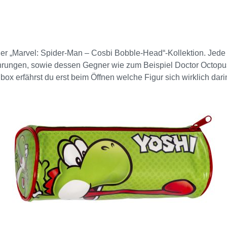
r „Marvel: Spider-Man – Cosbi Bobble-Head“-Kollektion. Jede B
rungen, sowie dessen Gegner wie zum Beispiel Doctor Octopus. 
 erfährst du erst beim Öffnen welche Figur sich wirklich darin
und verfügt über eine Wackelkopf-Funktion, was für ein unterh
ellung mit deinen Lieblingsfiguren gestalten. Diese aus hochw
ay