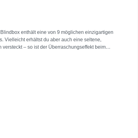
lindbox enthält eine von 9 möglichen einzigartigen
Vielleicht erhältst du aber auch eine seltene,
 versteckt – so ist der Überraschungseffekt beim
altsames Sammelerlebnis sorgt. Dank eines
ertigem Kunststoff gefertigten Figuren sind perfekt