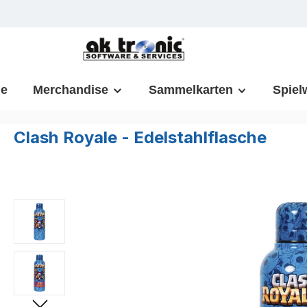
m Hauptinhalt springen
Zur Suche springen
Zur Hauptnavigation springen
e
Merchandise
Sammelkarten
Spiel
Clash Royale - Edelstahlflasche
Bildergalerie überspringen