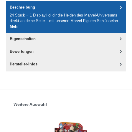
Beschreibung
24 Stück = 1 DisplayHol dir die Helden des Marvel-Universums
direkt an deine Seite – mit unseren Marvel Figuren Schlüsselan…
Mehr
Eigenschaften
Bewertungen
Hersteller-Infos
Produktgalerie überspringen
Weitere Auswahl