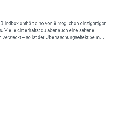
lindbox enthält eine von 9 möglichen einzigartigen
Vielleicht erhältst du aber auch eine seltene,
 versteckt – so ist der Überraschungseffekt beim
altsames Sammelerlebnis sorgt. Dank eines
ertigem Kunststoff gefertigten Figuren sind perfekt