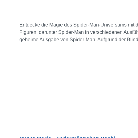
Entdecke die Magie des Spider-Man-Universums mit de
Figuren, darunter Spider-Man in verschiedenen Ausfüh
geheime Ausgabe von Spider-Man. Aufgrund der Blindbox
Auspacken garantiert. Jede Figur ist etwa 9 cm groß 
Verbindungssockel kannst du eine beeindruckende Ausst
für Sammler und Spider-Man-Fans. 8 Stück = 1 Displ