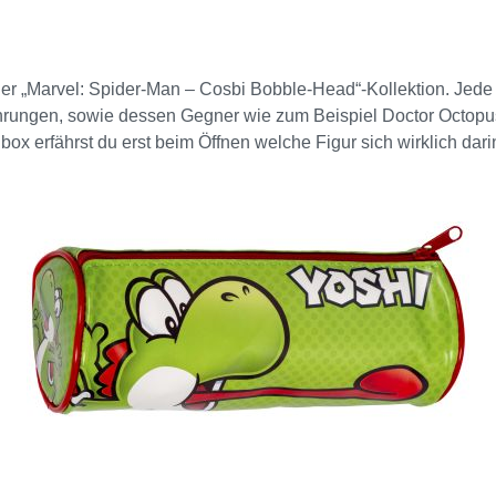
r „Marvel: Spider-Man – Cosbi Bobble-Head“-Kollektion. Jede B
rungen, sowie dessen Gegner wie zum Beispiel Doctor Octopus. 
 erfährst du erst beim Öffnen welche Figur sich wirklich darin
und verfügt über eine Wackelkopf-Funktion, was für ein unterh
ellung mit deinen Lieblingsfiguren gestalten. Diese aus hochw
ay