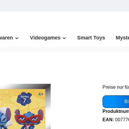
waren
Videogames
Smart Toys
Myst
Preise nur fü
Bi
Produktnu
EAN:
00777