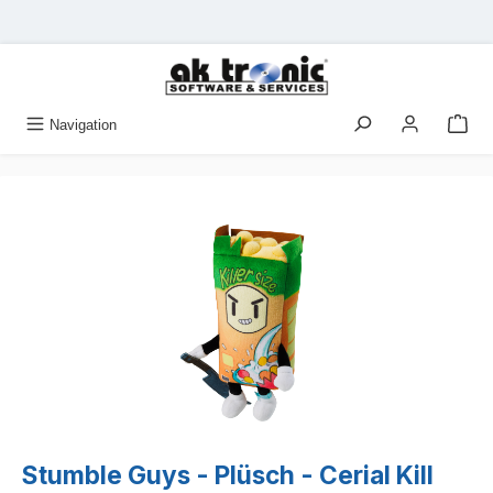
Zum Hauptinhalt springen
Navigation
Bildergalerie überspringen
Stumble Guys - Plüsch - Cerial Kill