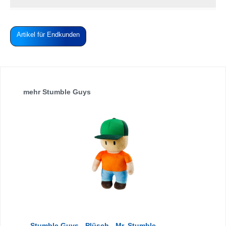
Artikel für Endkunden
Produktgalerie überspringen
mehr Stumble Guys
Stumble Guys - Plüsch - Mr. Stumble