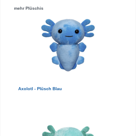
Produktgalerie überspringen
mehr Plüschis
Axolotl - Plüsch Blau