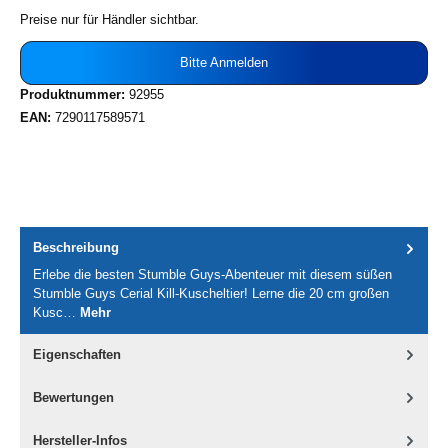
Preise nur für Händler sichtbar.
Bitte Anmelden
Produktnummer:
92955
EAN:
7290117589571
Beschreibung
Erlebe die besten Stumble Guys-Abenteuer mit diesem süßen
Stumble Guys Cerial Kill-Kuscheltier! Lerne die 20 cm großen
Kusc…
Mehr
Eigenschaften
Bewertungen
Hersteller-Infos