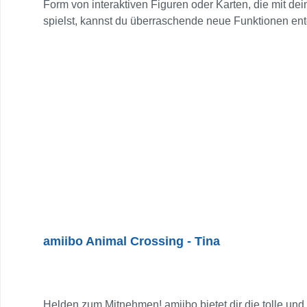
Form von interaktiven Figuren oder Karten, die mit d
spielst, kannst du überraschende neue Funktionen entd
haben abhängig vom jeweiligen Spiel verschiedene Ef
verbessern, um sie zu einem perfekten Partner oder 
NFC-Kontaktpunkt des rechten Joy-Con oder des Ninte
dem New Nintendo 3DS XL und dem New Nintendo 2DS 
3DS und 2DS + NFC-Lese-/Schreibgerät Auf dem Nint
erhältlich) verwenden. Verbinde dich mit einer Vielza
Verwendungsweise hängt vom jeweiligen Spiel ab.
amiibo Animal Crossing - Tina
Helden zum Mitnehmen! amiibo bietet dir die tolle und 