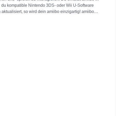
nd du kompatible Nintendo 3DS- oder Wii U-Software
tualisiert, so wird dein amiibo einzigartig! amiibo
 freischalten oder die Fähigkeiten deines amiibo
it Nintendo Switch verwenden, indem du damit den
ew Nintendo 3DS-Systeme Auf dem New Nintendo 3DS,
 auf dem unteren Bildschirm berührst. Nintendo
o über das NFC-Lese-/Schreibgerät (separat
iibo in einer Reihe weiterer Spiele nutzen. Die