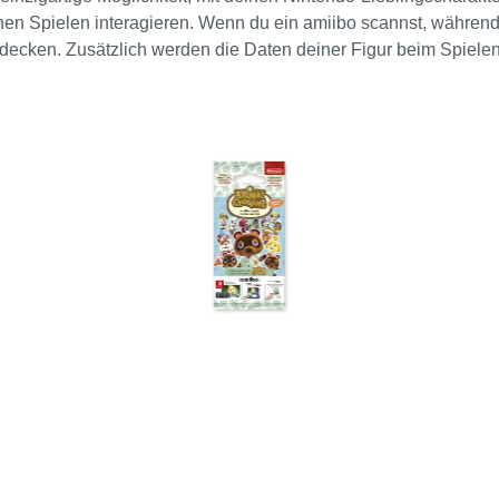
einen Spielen interagieren. Wenn du ein amiibo scannst, währe
ecken. Zusätzlich werden die Daten deiner Figur beim Spielen ak
fekte: Du kannst neue Modi, Waffen oder Charakteranpassungen
starken Gegner zu machen. Nintendo Switch Du kannst amiibo m
ndo Switch Pro Controllers (separat erhältlich) berührst. N
XL kannst du amiibo verwenden, indem du damit das NFC-Feld
endo 3DS, Nintendo 3DS XL und Nintendo 2DS kannst du amiib
hl von Spielen! Neben Super Smash Bros. for Wii U, kannst du am