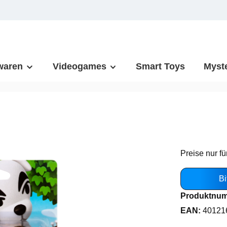
waren
Videogames
Smart Toys
Myst
Preise nur fü
Bi
Produktnu
EAN:
40121