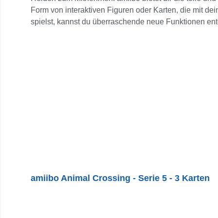
Form von interaktiven Figuren oder Karten, die mit d
spielst, kannst du überraschende neue Funktionen entd
haben abhängig vom jeweiligen Spiel verschiedene Ef
verbessern, um sie zu einem perfekten Partner oder 
NFC-Kontaktpunkt des rechten Joy-Con oder des Ninte
dem New Nintendo 3DS XL und dem New Nintendo 2DS 
3DS und 2DS + NFC-Lese-/Schreibgerät Auf dem Nint
erhältlich) verwenden. Verbinde dich mit einer Vielza
Verwendungsweise hängt vom jeweiligen Spiel ab.
amiibo Animal Crossing - Serie 5 - 3 Karten