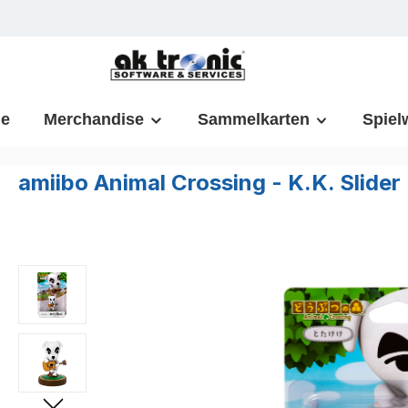
m Hauptinhalt springen
Zur Suche springen
Zur Hauptnavigation springen
e
Merchandise
Sammelkarten
Spiel
amiibo Animal Crossing - K.K. Slider
Bildergalerie überspringen