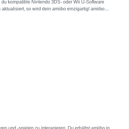
nd du kompatible Nintendo 3DS- oder Wii U-Software
tualisiert, so wird dein amiibo einzigartig! amiibo
 freischalten oder die Fähigkeiten deines amiibo
it Nintendo Switch verwenden, indem du damit den
ew Nintendo 3DS-Systeme Auf dem New Nintendo 3DS,
 auf dem unteren Bildschirm berührst. Nintendo
o über das NFC-Lese-/Schreibgerät (separat
iibo in einer Reihe weiterer Spiele nutzen. Die
en und -spielen zu interagieren. Du erhältst amiibo in