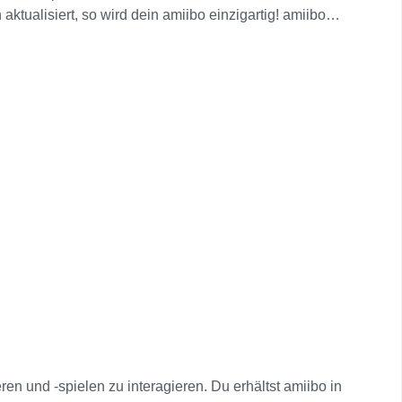
tualisiert, so wird dein amiibo einzigartig! amiibo
 freischalten oder die Fähigkeiten deines amiibo
it Nintendo Switch verwenden, indem du damit den
ew Nintendo 3DS-Systeme Auf dem New Nintendo 3DS,
 auf dem unteren Bildschirm berührst. Nintendo
o über das NFC-Lese-/Schreibgerät (separat
iibo in einer Reihe weiterer Spiele nutzen. Die
en und -spielen zu interagieren. Du erhältst amiibo in