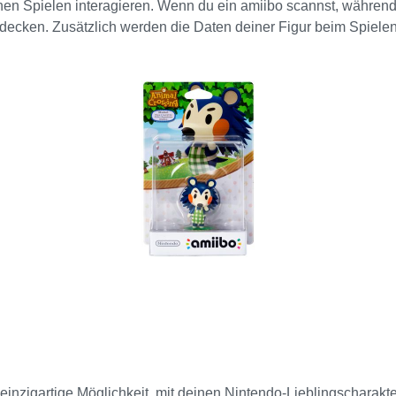
einen Spielen interagieren. Wenn du ein amiibo scannst, währe
ecken. Zusätzlich werden die Daten deiner Figur beim Spielen ak
fekte: Du kannst neue Modi, Waffen oder Charakteranpassungen
starken Gegner zu machen. Nintendo Switch Du kannst amiibo m
ndo Switch Pro Controllers (separat erhältlich) berührst. N
XL kannst du amiibo verwenden, indem du damit das NFC-Feld
endo 3DS, Nintendo 3DS XL und Nintendo 2DS kannst du amiib
hl von Spielen! Neben Super Smash Bros. for Wii U, kannst du am
einzigartige Möglichkeit, mit deinen Nintendo-Lieblingscharakter