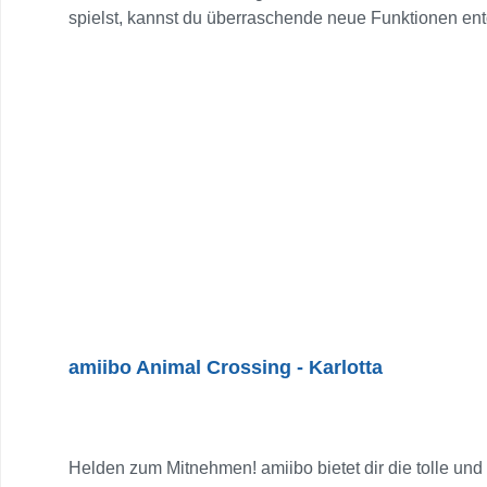
spielst, kannst du überraschende neue Funktionen entd
haben abhängig vom jeweiligen Spiel verschiedene Ef
verbessern, um sie zu einem perfekten Partner oder 
NFC-Kontaktpunkt des rechten Joy-Con oder des Ninte
dem New Nintendo 3DS XL und dem New Nintendo 2DS 
3DS und 2DS + NFC-Lese-/Schreibgerät Auf dem Nint
erhältlich) verwenden. Verbinde dich mit einer Vielza
Verwendungsweise hängt vom jeweiligen Spiel ab.
amiibo Animal Crossing - Karlotta
Helden zum Mitnehmen! amiibo bietet dir die tolle und 