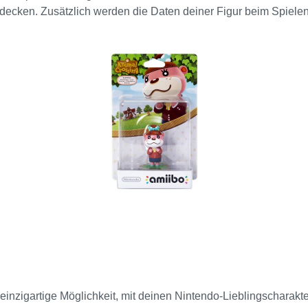
ecken. Zusätzlich werden die Daten deiner Figur beim Spielen ak
fekte: Du kannst neue Modi, Waffen oder Charakteranpassungen
starken Gegner zu machen. Nintendo Switch Du kannst amiibo m
ndo Switch Pro Controllers (separat erhältlich) berührst. N
XL kannst du amiibo verwenden, indem du damit das NFC-Feld
endo 3DS, Nintendo 3DS XL und Nintendo 2DS kannst du amiib
hl von Spielen! Neben Super Smash Bros. for Wii U, kannst du am
einzigartige Möglichkeit, mit deinen Nintendo-Lieblingscharakter