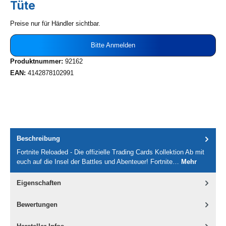
Tüte
Preise nur für Händler sichtbar.
Bitte Anmelden
Produktnummer:
92162
EAN:
4142878102991
Beschreibung
Fortnite Reloaded - Die offizielle Trading Cards Kollektion Ab mit
euch auf die Insel der Battles und Abenteuer! Fortnite…
Mehr
Eigenschaften
Bewertungen