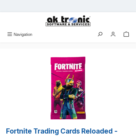
Zum Hauptinhalt springen
Navigation
Bildergalerie überspringen
Fortnite Trading Cards Reloaded -