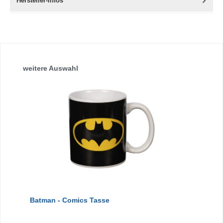
Hersteller-Infos
Produktgalerie überspringen
weitere Auswahl
Batman - Comics Tasse